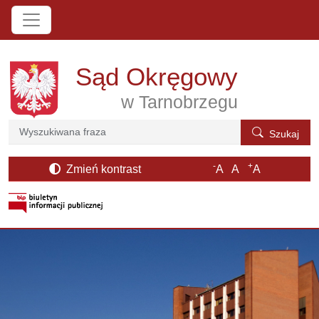
Przejdź do treści
Sąd Okręgowy
w Tarnobrzegu
Szukaj
Szukaj
-
+
Zmień kontrast
A
A
A
otwiera się w nowym oknie