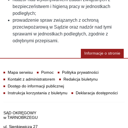
bezpieczeństwem i higieną pracy w jednostkach
podległych;
prowadzenie spraw związanych z ochroną
przeciwpożarową w Sądzie oraz nadzór nad tymi
sprawami w jednostkach podległych, zgodnie z
odrębnymi przepisami.
Informacje o stronie
Informacje
Mapa serwisu
Pomoc
Polityka prywatności
Kontakt z administratorem
Redakcja biuletynu
Dostęp do informacji publicznej
Instrukcja korzystania z biuletynu
Deklaracja dostępności
Dane teleadresowe
SĄD OKRĘGOWY
w TARNOBRZEGU
ul. Sienkiewicza 27