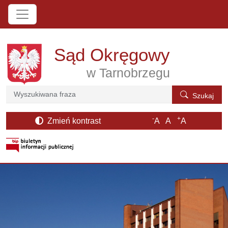
Przejdź do treści
Sąd Okręgowy
w Tarnobrzegu
Szukaj
Szukaj
-
+
Zmień kontrast
A
A
A
otwiera się w nowym oknie