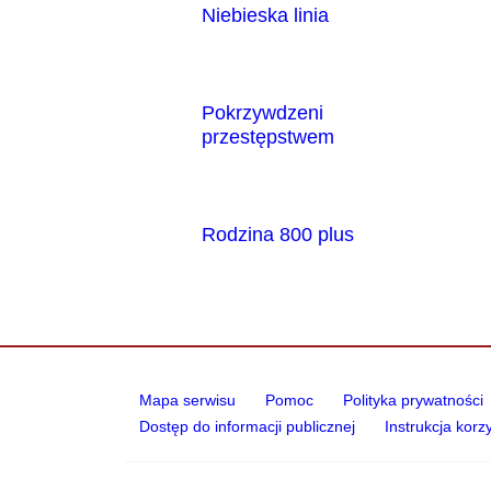
Niebieska linia
otwiera się w nowym oknie
Pokrzywdzeni
przestępstwem
otwiera się w nowym oknie
Rodzina 800 plus
otwiera się w nowym oknie
Informacje
Mapa serwisu
Pomoc
Polityka prywatności
Dostęp do informacji publicznej
Instrukcja korz