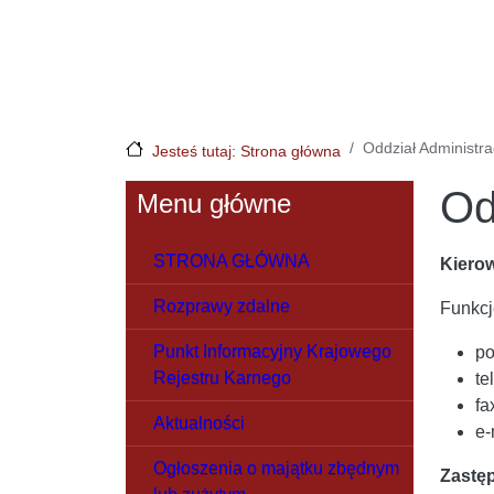
Oddział Administra
Jesteś tutaj: Strona główna
Od
Menu główne
STRONA GŁÓWNA
Kierow
Rozprawy zdalne
Funkcj
Punkt Informacyjny Krajowego
po
Rejestru Karnego
te
fa
Aktualności
e-
Ogłoszenia o majątku zbędnym
Zastę