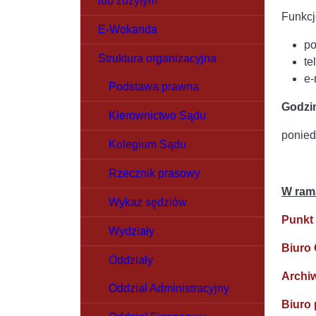
lub zużytym
Funkcj
E-Wokanda
po
Struktura organizacyjna
te
e-
Podstawa prawna
Godzi
Kierownictwo Sądu
ponied
Kolegium Sądu
Rzecznik prasowy
W rama
Wykaz sędziów
Punkt
Wydziały
Biuro 
Oddziały
Archi
Oddział Administracyjny
Biuro