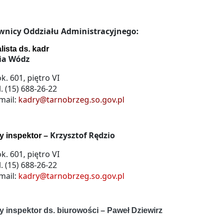
wnicy Oddziału Administracyjnego:
lista ds. kadr
ia Wódz
k. 601, piętro VI
l. (15) 688-26-22
mail:
kadry@tarnobrzeg.so.gov.pl
Krzysztof Rędzio
y inspektor –
k. 601, piętro VI
l. (15) 688-26-22
mail:
kadry@tarnobrzeg.so.gov.pl
y inspektor ds. biurowości – Paweł Dziewirz