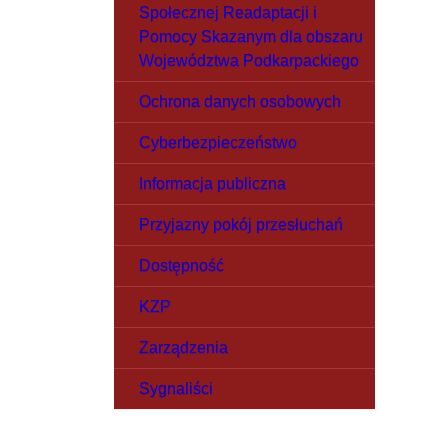
Społecznej Readaptacji i
Pomocy Skazanym dla obszaru
Województwa Podkarpackiego
Ochrona danych osobowych
Cyberbezpieczeństwo
Informacja publiczna
Przyjazny pokój przesłuchań
Dostępność
KZP
Zarządzenia
Sygnaliści
Ważne linki