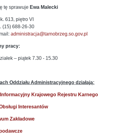
ę tę sprawuje
Ewa Malecki
k. 613, piętro VI
l. (15) 688-26-30
mail:
administracja@tarnobrzeg.so.gov.pl
ny pracy:
ziałek – piątek 7.30 - 15.30
ch Oddziału Administracyjnego działają:
 Informacyjny Krajowego Rejestru Karnego
Obsługi Interesantów
wum Zakładowe
 podawcze