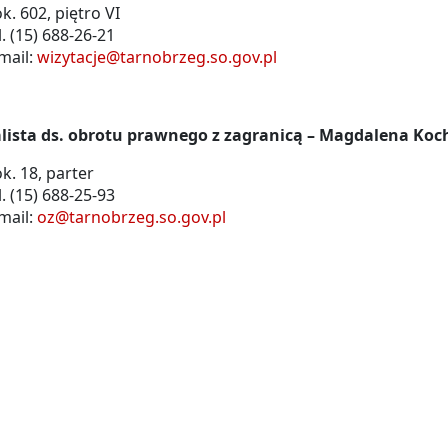
k. 602, piętro VI
l. (15) 688-26-21
mail:
wizytacje@tarnobrzeg.so.gov.pl
alista ds. obrotu prawnego z zagranicą – Magdalena K
k. 18, parter
l. (15) 688-25-93
mail:
oz@tarnobrzeg.so.gov.pl