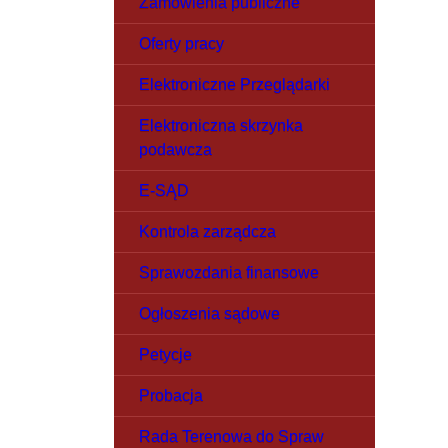
Zamówienia publiczne
Oferty pracy
Elektroniczne Przeglądarki
Elektroniczna skrzynka
podawcza
E-SĄD
Kontrola zarządcza
Sprawozdania finansowe
Ogłoszenia sądowe
Petycje
Probacja
Rada Terenowa do Spraw