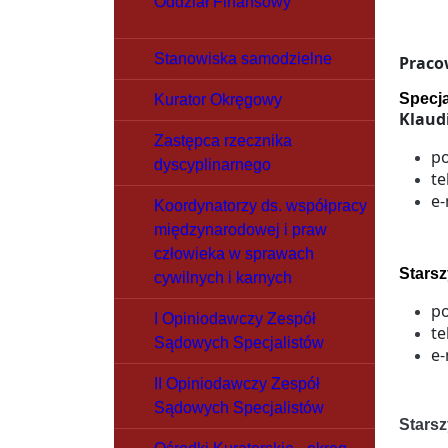
Oddział Finansowy
Stanowiska samodzielne
Praco
Specja
Kurator Okręgowy
Klaud
Zastępca rzecznika
po
dyscyplinarnego
te
e-
Koordynatorzy ds. współpracy
międzynarodowej i praw
człowieka w sprawach
Starsz
cywilnych i karnych
po
I Opiniodawczy Zespół
te
Sądowych Specjalistów
e-
II Opiniodawczy Zespół
Sądowych Specjalistów
Starsz