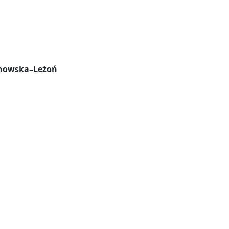
ochowska–Leżoń