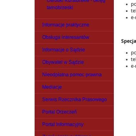
Ośrodki Kuratorskie - okręg
po
tarnobrzeski
te
e-
Informacje praktyczne
Obsługa interesantów
Specj
Informacje o Sądzie
po
te
Obywatel w Sądzie
e-
Nieodpłatna pomoc prawna
Mediacje
Serwis Rzecznika Prasowego
Portal Orzeczeń
Portal Informacyjny