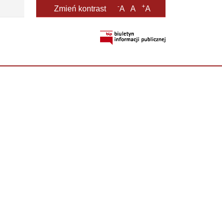
-
+
Zmień kontrast
A
A
A
otwiera się w nowym oknie