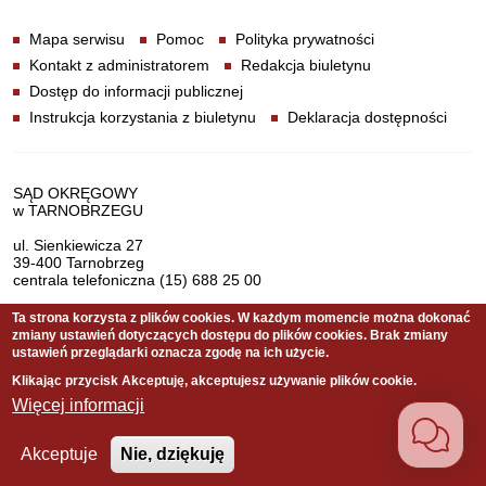
Informacje
Mapa serwisu
Pomoc
Polityka prywatności
Kontakt z administratorem
Redakcja biuletynu
Dostęp do informacji publicznej
Instrukcja korzystania z biuletynu
Deklaracja dostępności
Dane teleadresowe
SĄD OKRĘGOWY
w TARNOBRZEGU
ul. Sienkiewicza 27
39-400 Tarnobrzeg
centrala telefoniczna (15) 688 25 00
Ta strona korzysta z plików cookies. W każdym momencie można dokonać
zmiany ustawień dotyczących dostępu do plików cookies. Brak zmiany
Serwis pełni funkcję strony Biuletynu Informacji Publicznej
ustawień przeglądarki oznacza zgodę na ich użycie.
Sądu Okręgowego w Tarnobrzegu
Klikając przycisk Akceptuję, akceptujesz używanie plików cookie.
Więcej informacji
Copyright © 2011 Sąd Okręgowy w Tarnobrzegu
Akceptuje
Nie, dziękuję