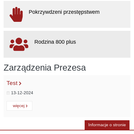
otwiera się w nowym oknie
Pokrzywdzeni przestępstwem
otwiera się w nowym oknie
Rodzina 800 plus
otwiera się w nowym oknie
Zarządzenia Prezesa
Test
13-12-2024
Czytaj
o:
więcej
Informacje o stronie