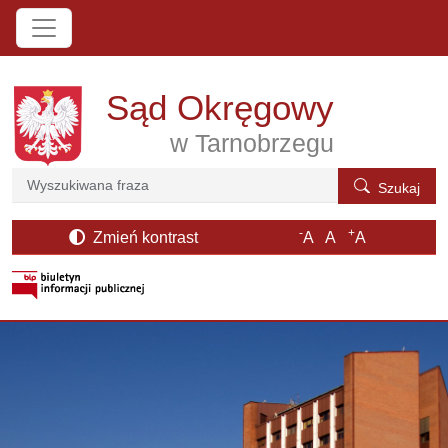
Przejdź do treści
Sąd Okręgowy
w Tarnobrzegu
Szukaj
Szukaj
-
+
Zmień kontrast
A
A
A
otwiera się w nowym oknie