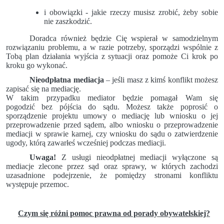
i obowiązki - jakie rzeczy musisz zrobić, żeby sobie
nie zaszkodzić.
Doradca również będzie Cię wspierał w samodzielnym
rozwiązaniu problemu, a w razie potrzeby, sporządzi wspólnie z
Tobą plan działania wyjścia z sytuacji oraz pomoże Ci krok po
kroku go wykonać.
Nieodpłatna mediacja
– jeśli masz z kimś konflikt możesz
zapisać się na mediację.
W takim przypadku mediator będzie pomagał Wam się
pogodzić bez pójścia do sądu. Możesz także poprosić o
sporządzenie projektu umowy o mediację lub wniosku o jej
przeprowadzenie przed sądem, albo wniosku o przeprowadzenie
mediacji w sprawie karnej, czy wniosku do sądu o zatwierdzenie
ugody, którą zawarłeś wcześniej podczas mediacji.
Uwaga!
Z usługi nieodpłatnej mediacji wyłączone są
mediacje zlecone przez sąd oraz sprawy, w których zachodzi
uzasadnione podejrzenie, że pomiędzy stronami konfliktu
występuje przemoc.
Czym się różni pomoc prawna od porady obywatelskiej?