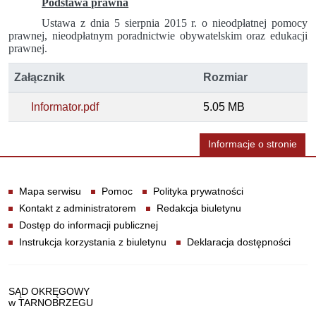
Podstawa prawna
Ustawa z dnia 5 sierpnia 2015 r. o nieodpłatnej pomocy
prawnej, nieodpłatnym poradnictwie obywatelskim oraz edukacji
prawnej.
Załącznik
Rozmiar
Informator.pdf
5.05 MB
Informacje o stronie
Informacje
Mapa serwisu
Pomoc
Polityka prywatności
Kontakt z administratorem
Redakcja biuletynu
Dostęp do informacji publicznej
Instrukcja korzystania z biuletynu
Deklaracja dostępności
Dane teleadresowe
SĄD OKRĘGOWY
w TARNOBRZEGU