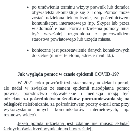
po umówieniu terminu wizyty prawnik lub doradca
obywatelski skontaktuje się z Tobą. Pomoc może
zostać udzielona telefonicznie, za pośrednictwem
komunikatora internetowego (np. Skype) lub przez
wiadomość e-mail. Forma udzielenia pomocy musi
być wcześniej uzgodniona z pracownikiem
starostwa powiatowego lub urzędu miasta.
konieczne jest pozostawienie danych kontaktowych
do siebie (numer telefonu, adres e-mail itd.).
Jak wygląda pomoc w czasie epidemii COVID-19?
W 2021 roku powrócił tryb stacjonarny udzielania porad,
ale nadal w związku ze stanem epidemii nieodpłatna pomoc
prawna, poradnictwo obywatelskie i mediacja mogą być
udzielane
za pośrednictwem środków porozumiewania się na
odległość
(telefonicznie, za pośrednictwem poczty e-mail oraz przy
wykorzystaniu innych komunikatorów internetowych, np.
rozmowy wideo).
Jeżeli porada udzielana jest zdalnie nie musisz składać
żadnych oświadczeń wymienionych wcześniej!