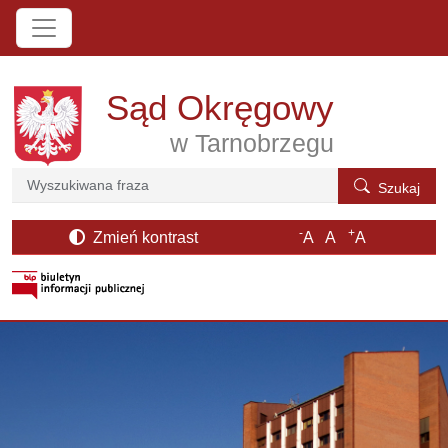
Przejdź do treści
Sąd Okręgowy
w Tarnobrzegu
Szukaj
Szukaj
-
+
Zmień kontrast
A
A
A
otwiera się w nowym oknie