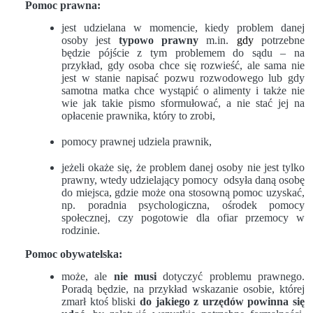
Pomoc prawna:
jest udzielana w momencie, kiedy problem danej
osoby jest
typowo prawny
m.in.
gdy
potrzebne
będzie pójście z tym problemem do sądu – na
przykład, gdy osoba chce się rozwieść, ale sama nie
jest w stanie napisać pozwu rozwodowego lub gdy
samotna matka chce wystąpić o alimenty i także nie
wie jak takie pismo sformułować, a nie stać jej na
opłacenie prawnika, który to zrobi,
pomocy prawnej udziela prawnik,
jeżeli okaże się, że problem danej osoby nie jest tylko
prawny, wtedy udzielający pomocy odsyła daną osobę
do miejsca, gdzie może ona stosowną pomoc uzyskać,
np. poradnia psychologiczna, ośrodek pomocy
społecznej, czy pogotowie dla ofiar przemocy w
rodzinie.
Pomoc obywatelska:
może, ale
nie musi
dotyczyć problemu prawnego.
Poradą będzie, na przykład wskazanie osobie, której
zmarł ktoś bliski
do jakiego z urzędów powinna się