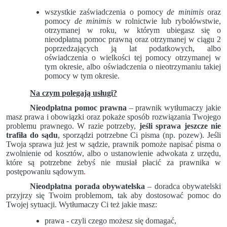
wszystkie zaświadczenia o pomocy
de minimis
oraz
pomocy
de minimis
w rolnictwie lub rybołówstwie,
otrzymanej w roku, w którym ubiegasz się o
nieodpłatną pomoc prawną oraz otrzymanej w ciągu 2
poprzedzających ją lat podatkowych, albo
oświadczenia o wielkości tej pomocy otrzymanej w
tym okresie, albo oświadczenia o nieotrzymaniu takiej
pomocy w tym okresie.
Na czym polegają usługi?
Nieodpłatna pomoc prawna
– prawnik wytłumaczy jakie
masz prawa i obowiązki oraz pokaże sposób rozwiązania Twojego
problemu prawnego. W razie potrzeby,
jeśli sprawa jeszcze nie
trafiła do sądu
, sporządzi potrzebne Ci pisma (np. pozew). Jeśli
Twoja sprawa już jest w sądzie, prawnik pomoże napisać pisma o
zwolnienie od kosztów, albo o ustanowienie adwokata z urzędu,
które są potrzebne żebyś nie musiał płacić za prawnika w
postępowaniu sądowym
.
Nieodpłatna porada obywatelska
– doradca obywatelski
przyjrzy się Twoim problemom, tak aby dostosować pomoc do
Twojej sytuacji. Wytłumaczy Ci też jakie masz:
prawa - czyli czego możesz się domagać,