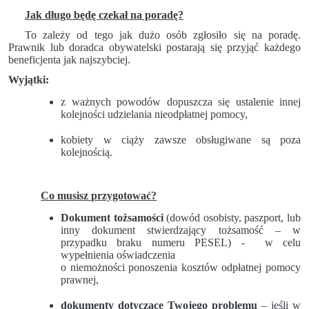
Jak długo będę czekał na poradę?
To zależy od tego jak dużo osób zgłosiło się na poradę.
Prawnik lub doradca obywatelski postarają się przyjąć każdego
beneficjenta jak najszybciej.
Wyjątki:
z ważnych powodów dopuszcza się ustalenie innej
kolejności udzielania nieodpłatnej pomocy,
kobiety w ciąży zawsze obsługiwane są poza
kolejnością.
Co musisz przygotować?
Dokument tożsamości
(dowód osobisty, paszport, lub
inny dokument stwierdzający tożsamość – w
przypadku braku numeru PESEL) - w celu
wypełnienia oświadczenia
o niemożności ponoszenia kosztów odpłatnej pomocy
prawnej,
dokumenty dotyczące Twojego problemu
– jeśli w