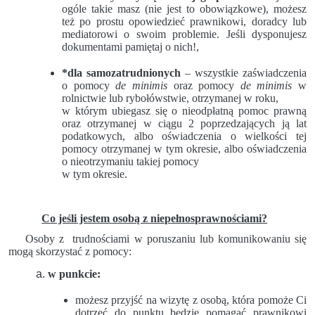
ogóle takie masz (nie jest to obowiązkowe), możesz
też po prostu opowiedzieć prawnikowi, doradcy lub
mediatorowi o swoim problemie. Jeśli dysponujesz
dokumentami pamiętaj o nich!,
*dla samozatrudnionych
– wszystkie zaświadczenia
o pomocy
de minimis
oraz pomocy
de minimis
w
rolnictwie lub rybołówstwie, otrzymanej w roku,
w którym ubiegasz się o nieodpłatną pomoc prawną
oraz otrzymanej w ciągu 2 poprzedzających ją lat
podatkowych, albo oświadczenia o wielkości tej
pomocy otrzymanej w tym okresie, albo oświadczenia
o nieotrzymaniu takiej pomocy
w tym okresie.
Co jeśli jestem osobą z niepełnosprawnościami?
Osoby z trudnościami w poruszaniu lub komunikowaniu się
mogą skorzystać z pomocy:
w punkcie:
możesz przyjść na wizytę z osobą, która pomoże Ci
dotrzeć do punktu będzie pomagać prawnikowi