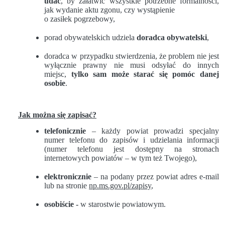
udać
, by załatwić wszystkie potrzebne formalności,
jak wydanie aktu zgonu, czy wystąpienie
o zasiłek pogrzebowy,
porad obywatelskich udziela
doradca obywatelski
,
doradca w przypadku stwierdzenia, że problem nie jest
wyłącznie prawny nie musi odsyłać do innych
miejsc,
tylko sam może starać się pomóc danej
osobie
.
Jak można się zapisać?
telefonicznie
– każdy powiat prowadzi specjalny
numer telefonu do zapisów i udzielania informacji
(numer telefonu jest dostępny na stronach
internetowych powiatów – w tym też Twojego),
elektronicznie
– na podany przez powiat adres e-mail
lub na stronie
np.ms.gov.pl/zapisy
,
osobiście -
w starostwie powiatowym.