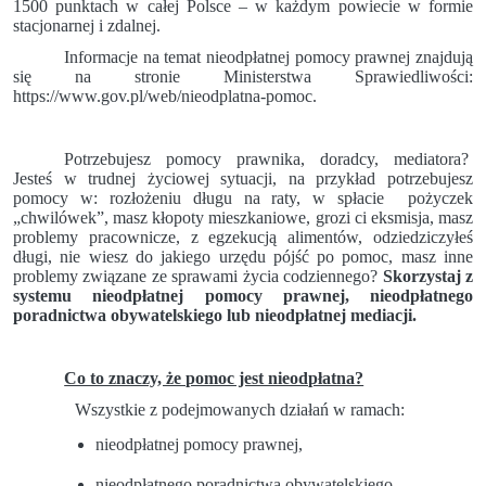
1500 punktach w całej Polsce – w każdym powiecie w formie
stacjonarnej i zdalnej.
Informacje na temat nieodpłatnej pomocy prawnej znajdują
się na stronie Ministerstwa Sprawiedliwości:
https://www.gov.pl/web/nieodplatna-pomoc.
Potrzebujesz pomocy prawnika, doradcy, mediatora?
Jesteś w trudnej życiowej sytuacji, na przykład potrzebujesz
pomocy w: rozłożeniu długu na raty, w spłacie pożyczek
„chwilówek”, masz kłopoty mieszkaniowe, grozi ci eksmisja, masz
problemy pracownicze, z egzekucją alimentów, odziedziczyłeś
długi, nie wiesz do jakiego urzędu pójść po pomoc, masz inne
problemy związane ze sprawami życia codziennego?
Skorzystaj z
systemu nieodpłatnej pomocy prawnej, nieodpłatnego
poradnictwa obywatelskiego lub nieodpłatnej mediacji.
Co to znaczy, że pomoc jest nieodpłatna?
Wszystkie z podejmowanych działań w ramach:
nieodpłatnej pomocy prawnej,
nieodpłatnego poradnictwa obywatelskiego,