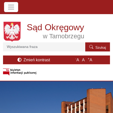
Przejdź do treści
Sąd Okręgowy
w Tarnobrzegu
Szukaj
Szukaj
-
+
Zmień kontrast
A
A
A
otwiera się w nowym oknie