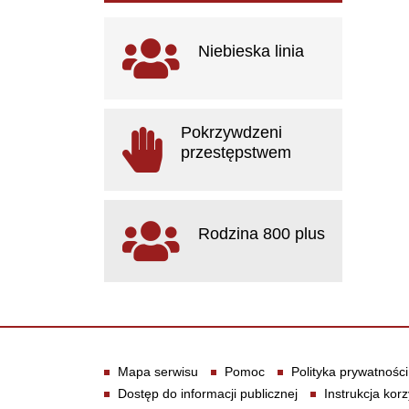
Ważne linki
Niebieska linia
otwiera się w nowym oknie
Pokrzywdzeni
przestępstwem
otwiera się w nowym oknie
Rodzina 800 plus
otwiera się w nowym oknie
Informacje
Mapa serwisu
Pomoc
Polityka prywatności
Dostęp do informacji publicznej
Instrukcja korz