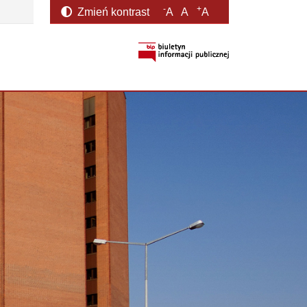
-
+
Zmień kontrast
A
A
A
otwiera się w nowym oknie