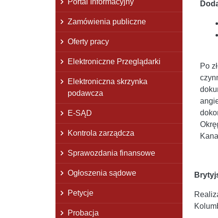
Portal Informacyjny
Dod
Zamówienia publiczne
Oferty pracy
Elektroniczne Przeglądarki
Po z
czyn
Elektroniczna skrzynka
doku
podawcza
angie
doko
E-SĄD
Okrę
Kontrola zarządcza
Kana
Sprawozdania finansowe
Ogłoszenia sądowe
Brytyj
Petycje
Realiz
Kolumb
Probacja