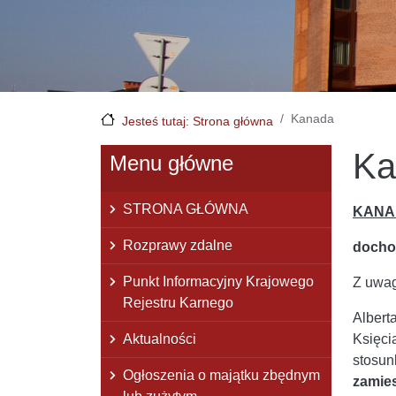
Kanada
Jesteś tutaj: Strona główna
Ka
Menu główne
STRONA GŁÓWNA
KANA
Rozprawy zdalne
docho
Punkt Informacyjny Krajowego
Z uwag
Rejestru Karnego
Albert
Aktualności
Księci
stosun
Ogłoszenia o majątku zbędnym
zamies