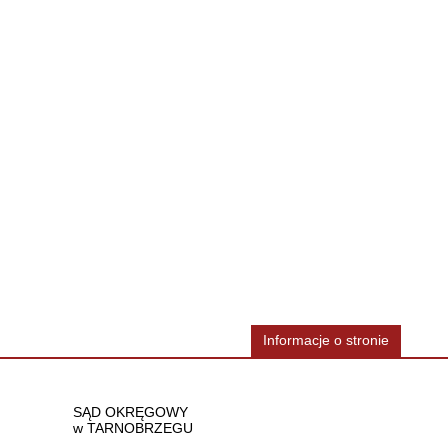
Informacje o stronie
Dane teleadresowe
SĄD OKRĘGOWY
w TARNOBRZEGU