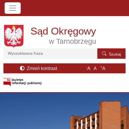
Przejdź do treści
Sąd Okręgowy
w Tarnobrzegu
Szukaj
Szukaj
-
+
Zmień kontrast
A
A
A
otwiera się w nowym oknie