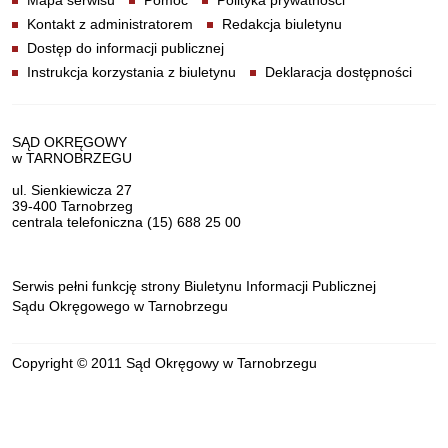
Mapa serwisu
Pomoc
Polityka prywatności
Kontakt z administratorem
Redakcja biuletynu
Dostęp do informacji publicznej
Instrukcja korzystania z biuletynu
Deklaracja dostępności
Dane teleadresowe
SĄD OKRĘGOWY
w TARNOBRZEGU
ul. Sienkiewicza 27
39-400 Tarnobrzeg
centrala telefoniczna (15) 688 25 00
Serwis pełni funkcję strony Biuletynu Informacji Publicznej
Sądu Okręgowego w Tarnobrzegu
Copyright © 2011 Sąd Okręgowy w Tarnobrzegu