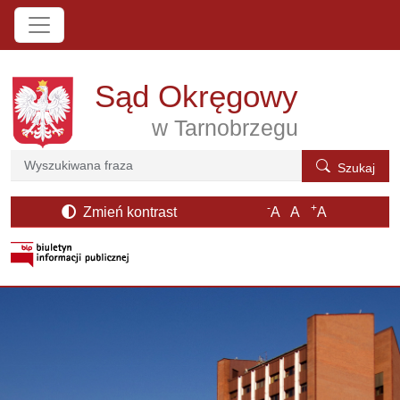
Przejdź do treści
Sąd Okręgowy
w Tarnobrzegu
Szukaj
Szukaj
-
+
Zmień kontrast
A
A
A
otwiera się w nowym oknie